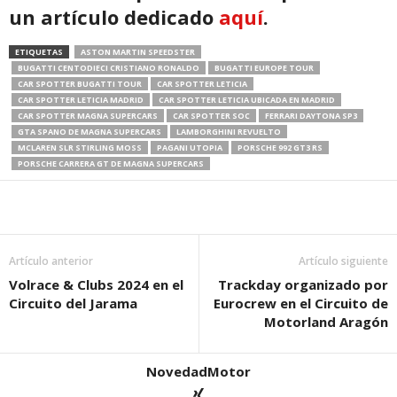
un artículo dedicado
aquí
.
ETIQUETAS
ASTON MARTIN SPEEDSTER
BUGATTI CENTODIECI CRISTIANO RONALDO
BUGATTI EUROPE TOUR
CAR SPOTTER BUGATTI TOUR
CAR SPOTTER LETICIA
CAR SPOTTER LETICIA MADRID
CAR SPOTTER LETICIA UBICADA EN MADRID
CAR SPOTTER MAGNA SUPERCARS
CAR SPOTTER SOC
FERRARI DAYTONA SP3
GTA SPANO DE MAGNA SUPERCARS
LAMBORGHINI REVUELTO
MCLAREN SLR STIRLING MOSS
PAGANI UTOPIA
PORSCHE 992 GT3 RS
PORSCHE CARRERA GT DE MAGNA SUPERCARS
Artículo anterior
Artículo siguiente
Volrace & Clubs 2024 en el
Trackday organizado por
Circuito del Jarama
Eurocrew en el Circuito de
Motorland Aragón
NovedadMotor