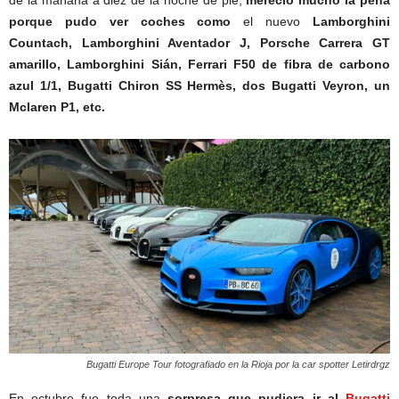
porque pudo ver coches como
el nuevo
Lamborghini
Countach, Lamborghini Aventador J, Porsche Carrera GT
amarillo, Lamborghini Sián, Ferrari F50 de fibra de carbono
azul 1/1, Bugatti Chiron SS Hermès, dos Bugatti Veyron, un
Mclaren P1, etc.
Bugatti Europe Tour fotografiado en la Rioja por la car spotter Letirdrgz
En octubre fue toda una
sorpresa que pudiera ir al
Bugatti