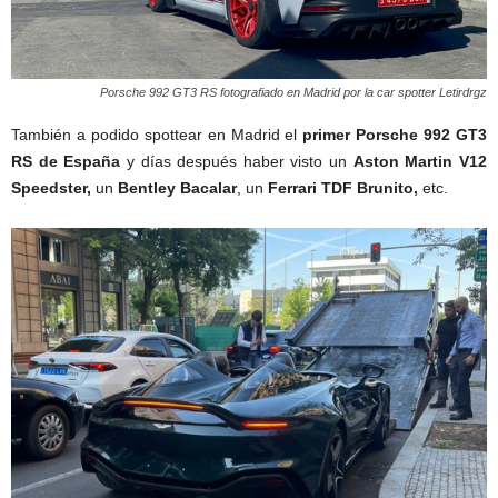
Porsche 992 GT3 RS fotografiado en Madrid por la car spotter Letirdrgz
También a podido spottear en Madrid el
primer Porsche 992 GT3
RS de España
y días después haber visto un
Aston Martin V12
Speedster,
un
Bentley Bacalar
, un
Ferrari TDF Brunito,
etc.