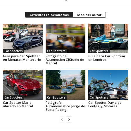
Artículos relacionados
Más del autor
Car Spotters
Car Spotters
Car Spotters
Guía para Car Spottear
Fotógrafo de
Guía para Car Spottear
en Mónaco, Montecarlo
Automoción CJStudio de
en Londres
Madrid
Car Spotters
Car Spotters
Car Spotters
Car Spotter Mario
Fotógrafo
Car Spotter David de
ubicado en Madrid
Automovilístico Jorge de
Lentes_y_Motores
Busto Racing