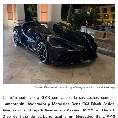
Bugatti Divo en Monaco fotografiado por la car spotter Letirdrgz
También pudo ver a
GMK
con varios de sus coches como el
Lamborghini
Aventador y Mercedes Benz C63 Black Series
.
Además vio un
Bugatti Veyron, un Maserati MC12, un Bugatti
Divo de fibra de carbono azul y un Mercedes Benz AMG