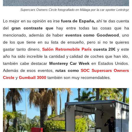
Supercars Owners Circle fotografiado en Málaga por la car spotter Letirdrgz
Lo mejor en su opinión es irse
fuera de España,
ahí te das cuenta
del
gran contraste que
hay entre todas las cosas que ha
mencionado, además de haber
eventos como Goodwood
, uno
de los que tiene en su lista de ensueño, pero si no te quieres
gastar tanto dinero,
Salón Retromobile París
cuesta 20€
y este
año ha sido increíble la cantidad y calidad de coches que han ido,
también cabe destacar
Monterey Car Week
en Estados Unidos.
Además de esos eventos,
rutas como
SOC Supercars Owners
Circle
y
Gumball 3000
también son muy recomendables.