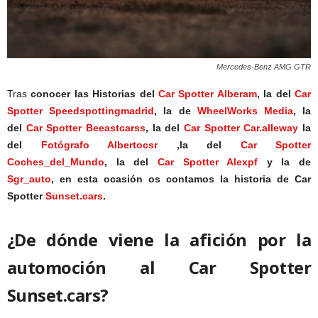
Mercedes-Benz AMG GTR
Tras
conocer las Historias del
Car Spotter Alberam
,
la del
Car
Spotter Speedspottingmadrid
, la de
WheelWorks Media
, la
del
Car Spotter Beeastcarss
, la
del
Car Spotter Car.alleway
la
del
Fotógrafo Albertocsr
,la del
Car Spotter
Coches_del_Mundo
,
la del
Car Spotter Alexpf
y
la de
Sgr_auto
, en esta ocasión os contamos la historia de Car
Spotter
Sunset.cars
.
¿De dónde viene la afición por la
automoción al Car Spotter
Sunset.cars?