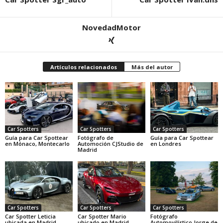
NovedadMotor
Artículos relacionados
Más del autor
Car Spotters
Car Spotters
Car Spotters
Guía para Car Spottear
Fotógrafo de
Guía para Car Spottear
en Mónaco, Montecarlo
Automoción CJStudio de
en Londres
Madrid
Car Spotters
Car Spotters
Car Spotters
Car Spotter Leticia
Car Spotter Mario
Fotógrafo
ubicada en Madrid
ubicado en Madrid
Automovilístico Jorge de