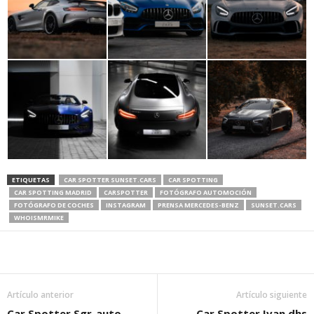
ETIQUETAS
CAR SPOTTER SUNSET.CARS
CAR SPOTTING
CAR SPOTTING MADRID
CARSPOTTER
FOTÓGRAFO AUTOMOCIÓN
FOTÓGRAFO DE COCHES
INSTAGRAM
PRENSA MERCEDES-BENZ
SUNSET.CARS
WHOISMRMIKE
Artículo anterior
Artículo siguiente
Car Spotter Sgr_auto
Car Spotter Ivan.dhs