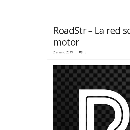
RoadStr – La red so
motor
2 enero 2019
3