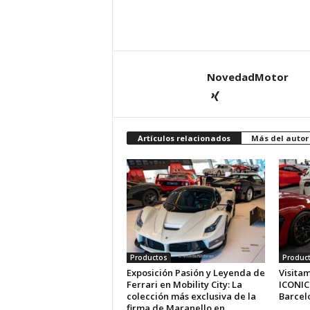
NovedadMotor
Artículos relacionados
Más del autor
Productos
Produc
Exposición Pasión y Leyenda de
Visitam
Ferrari en Mobility City: La
ICONIC
colección más exclusiva de la
Barcel
firma de Maranello en