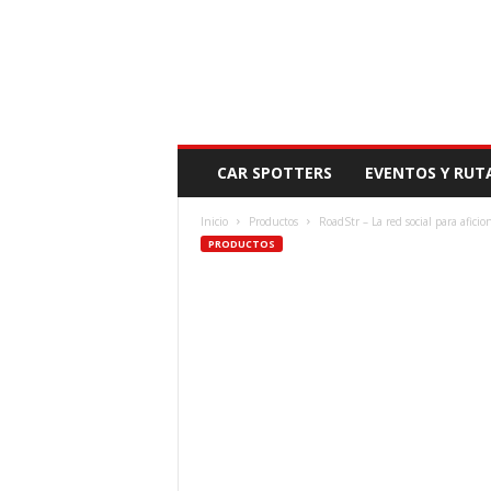
N
CAR SPOTTERS
EVENTOS Y RUT
O
V
Inicio
Productos
RoadStr – La red social para afici
E
PRODUCTOS
D
A
D
M
O
T
O
R