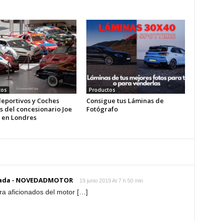
tos
Productos
eportivos y Coches
Consigue tus Láminas de
s del concesionario Joe
Fotógrafo
 en Londres
rrada - NOVEDADMOTOR
19 junio 2019 At 7 h 50 min
ra aficionados del motor […]