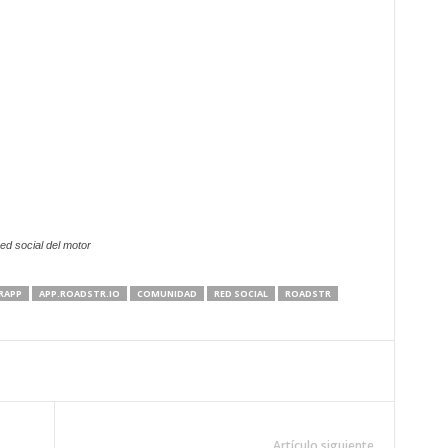
ed social del motor
RAPP
APP.ROADSTR.IO
COMUNIDAD
RED SOCIAL
ROADSTR
Artículo siguiente