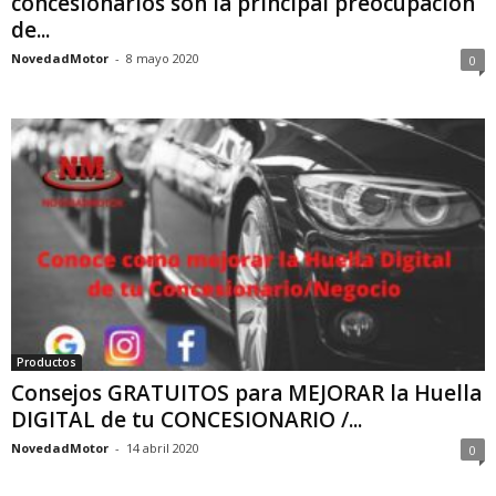
concesionarios son la principal preocupación
de...
NovedadMotor
-
8 mayo 2020
0
Productos
Consejos GRATUITOS para MEJORAR la Huella
DIGITAL de tu CONCESIONARIO /...
NovedadMotor
-
14 abril 2020
0