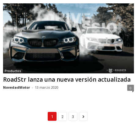
Productos
RoadStr lanza una nueva versión actualizada
NovedadMotor
-
13 marzo 2020
0
1
2
3