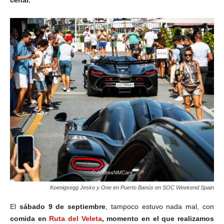
cenar.
Koenigsegg Jesko y One en Puerto Banús en SOC Weekend Spain
El
sábado 9 de septiembre
, tampoco estuvo nada mal, con
comida en
Ruta del Veleta
, momento en el que realizamos