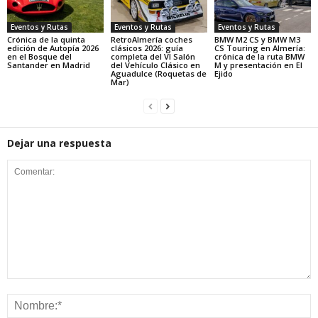
Eventos y Rutas
Eventos y Rutas
Eventos y Rutas
Crónica de la quinta
RetroAlmería coches
BMW M2 CS y BMW M3
edición de Autopía 2026
clásicos 2026: guía
CS Touring en Almería:
en el Bosque del
completa del VI Salón
crónica de la ruta BMW
Santander en Madrid
del Vehículo Clásico en
M y presentación en El
Aguadulce (Roquetas de
Ejido
Mar)
Dejar una respuesta