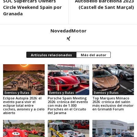
SOC Supercars Owners
Autobello Barcelona 2023
Circle Weekend Spain por
(Castell de Sant Marçal)
Granada
NovedadMotor
Artículos relacionados
Más del autor
Eventos y Rutas
Eventos y Rutas
Eventos y Rutas
Eclipse Autopía 2026: el
Porsche Spain Meeting
Top Marques Mónaco
evento para vivir el
2026: crónica del evento
2026: crónica del salón
eclipse total entre
con más de 1.000
más exclusivo del motor
coches, aviones y a cielo
Porsches en el Circuito
en Grimaldi Forum
abierto
del Jarama