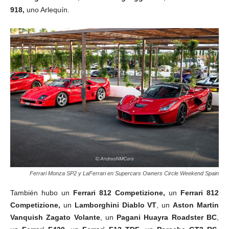
918,
uno Arlequín.
Ferrari Monza SP2 y LaFerrari en Supercars Owners Circle Weekend Spain
También hubo un
Ferrari 812 Competizione,
un
Ferrari 812
Competizione
,
un
Lamborghini Diablo VT
, un
Aston Martin
Vanquish Zagato Volante
, un
Pagani Huayra Roadster BC
,