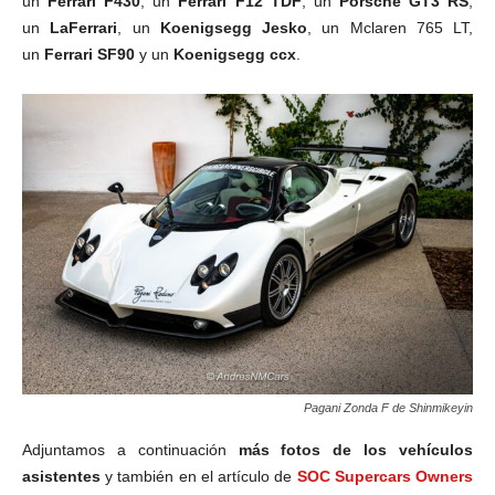
un
Ferrari F430
, un
Ferrari F12 TDF
, un
Porsche GT3 RS
,
un
LaFerrari
, un
Koenigsegg Jesko
, un Mclaren 765 LT,
un
Ferrari SF90
y un
Koenigsegg ccx
.
Pagani Zonda F de Shinmikeyin
Adjuntamos a continuación
más fotos de los vehículos
asistentes
y también en el artículo de
SOC Supercars Owners