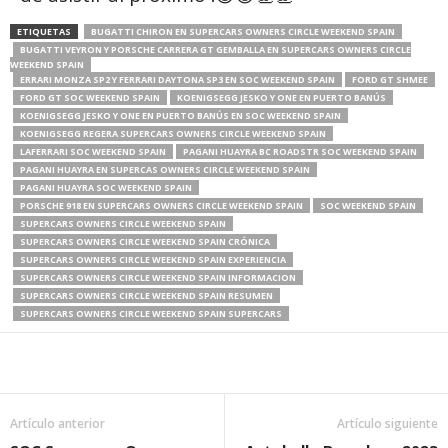
ETIQUETAS
BUGATTI CHIRON EN SUPERCARS OWNERS CIRCLE WEEKEND SPAIN
BUGATTI VEYRON Y PORSCHE CARRERA GT GEMBALLA EN SUPERCARS OWNERS CIRCLE
WEEKEND SPAIN
ERRARI MONZA SP2 Y FERRARI DAYTONA SP3 EN SOC WEEKEND SPAIN
FORD GT SHMEE
FORD GT SOC WEEKEND SPAIN
KOENIGSEGG JESKO Y ONE EN PUERTO BANÚS
KOENIGSEGG JESKO Y ONE EN PUERTO BANÚS EN SOC WEEKEND SPAIN
KOENIGSEGG REGERA SUPERCARS OWNERS CIRCLE WEEKEND SPAIN
LAFERRARI SOC WEEKEND SPAIN
PAGANI HUAYRA BC ROADSTR SOC WEEKEND SPAIN
PAGANI HUAYRA EN SUPERCAS OWNERS CIRCLE WEEKEND SPAIN
PAGANI HUAYRA SOC WEEKEND SPAIN
PORSCHE 918 EN SUPERCARS OWNERS CIRCLE WEEKEND SPAIN
SOC WEEKEND SPAIN
SUPERCARS OWNERS CIRCLE WEEKEND SPAIN
SUPERCARS OWNERS CIRCLE WEEKEND SPAIN CRÓNICA
SUPERCARS OWNERS CIRCLE WEEKEND SPAIN EXPERIENCIA
SUPERCARS OWNERS CIRCLE WEEKEND SPAIN INFORMACION
SUPERCARS OWNERS CIRCLE WEEKEND SPAIN RESUMEN
SUPERCARS OWNERS CIRCLE WEEKEND SPAIN SUPERCARS
Artículo anterior
Artículo siguiente