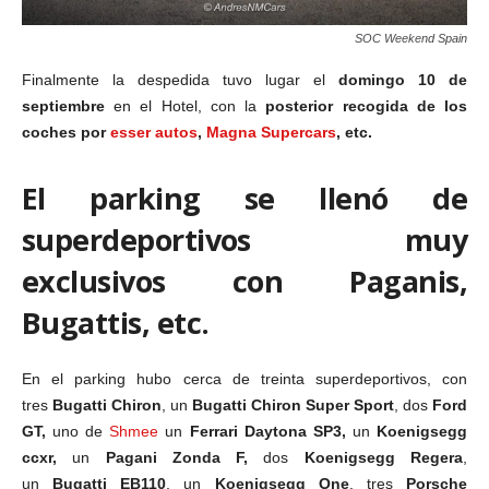
SOC Weekend Spain
Finalmente la despedida tuvo lugar el
domingo 10 de
septiembre
en el Hotel, con la
posterior recogida de los
coches por
esser autos
,
Magna Supercars
, etc.
El parking se llenó de
superdeportivos muy
exclusivos con Paganis,
Bugattis, etc.
En el parking hubo cerca de treinta superdeportivos, con
tres
Bugatti Chiron
, un
Bugatti Chiron Super Sport
, dos
Ford
GT,
uno de
Shmee
un
Ferrari Daytona SP3,
un
Koenigsegg
ccxr,
un
Pagani Zonda F,
dos
Koenigsegg Regera
,
un
Bugatti EB110
, un
Koenigsegg One
, tres
Porsche