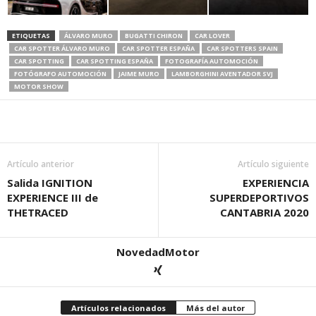
ETIQUETAS
ÁLVARO MURO
BUGATTI CHIRON
CAR LOVER
CAR SPOTTER ÁLVARO MURO
CAR SPOTTER ESPAÑA
CAR SPOTTERS SPAIN
CAR SPOTTING
CAR SPOTTING ESPAÑA
FOTOGRAFÍA AUTOMOCIÓN
FOTÓGRAFO AUTOMOCIÓN
JAIME MURO
LAMBORGHINI AVENTADOR SVJ
MOTOR SHOW
Artículo anterior
Artículo siguiente
Salida IGNITION
EXPERIENCIA
EXPERIENCE III de
SUPERDEPORTIVOS
THETRACED
CANTABRIA 2020
NovedadMotor
Artículos relacionados
Más del autor