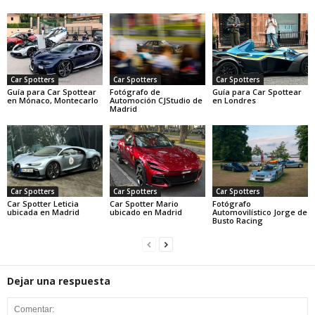
Car Spotters
Car Spotters
Car Spotters
Guía para Car Spottear
Fotógrafo de
Guía para Car Spottear
en Mónaco, Montecarlo
Automoción CJStudio de
en Londres
Madrid
Car Spotters
Car Spotters
Car Spotters
Car Spotter Leticia
Car Spotter Mario
Fotógrafo
ubicada en Madrid
ubicado en Madrid
Automovilístico Jorge de
Busto Racing
Dejar una respuesta