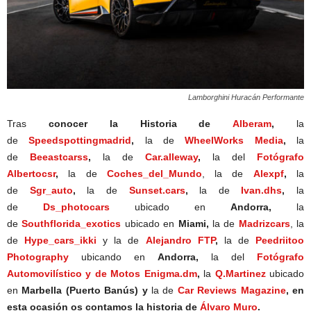
Lamborghini Huracán Performante
Tras
conocer la Historia de
Alberam
,
la
de
Speedspottingmadrid
,
la de
WheelWorks Media
,
la
de
Beeastcarss
,
la de
Car.alleway
,
la del
Fotógrafo
Albertocsr
,
la de
Coches_del_Mundo
, la de
Alexpf
,
la
de
Sgr_auto
,
la de
Sunset.cars
,
la de
Ivan.dhs
,
la
de
Ds_photocars
ubicado en
Andorra,
la
de
Southflorida_exotics
ubicado en
Miami,
la de
Madrizcars
, la
de
Hype_cars_ikki
y la de
Alejandro FTP
,
la de
Peedriitoo
Photography
ubicando en
Andorra,
la del
Fotógrafo
Automovilístico y de Motos Enigma.dm
,
la
Q.Martinez
ubicado
en
Marbella (Puerto Banús) y
la de
Car Reviews Magazine
, en
esta ocasión os contamos la historia de
Álvaro Muro
.