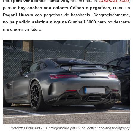
Pero
para ver coches llamativos,
recomienda la
GUMBALL 3000
,
porque
hay coches con colores únicos o pegatinas,
como un
Pagani Huayra
con pegatinas de hotwheels. Desgraciadamente,
n
o ha podido asistir a ninguna Gumball 3000
pero no descarta
ir a una en un futuro.
Mercedes Benz AMG GTR fotografiados por el Car Spotter Peedriitoo.photography