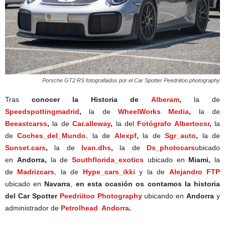
Porsche GT2 RS fotografiados por el Car Spotter Peedriitoo.photography
Tras
conocer la Historia de
Alberam
,
la de
Speedspottingmadrid
,
la de
WheelWorks Media
,
la de
Beeastcarss
,
la de
Car.alleway
,
la del
Fotógrafo Albertocsr
,
la
de
Coches_del_Mundo
, la de
Alexpf
,
la de
Sgr_auto
,
la de
Sunset.cars
,
la de
Ivan.dhs
,
la de
Ds_photocars
ubicado
en
Andorra,
la de
Southflorida_exotics
ubicado en
Miami,
la
de
Madrizcars
, la de
Hype_cars_ikki
y la de
Alejandro FTP
ubicado en
Navarra
,
en esta ocasión os contamos la historia
del Car Spotter
Peedriitoo Photography
ubicando en
Andorra
y
administrador de
Petrolhead Andorra
.