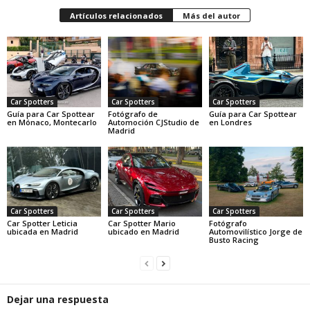
Artículos relacionados
Más del autor
Car Spotters
Car Spotters
Car Spotters
Guía para Car Spottear
Fotógrafo de
Guía para Car Spottear
en Mónaco, Montecarlo
Automoción CJStudio de
en Londres
Madrid
Car Spotters
Car Spotters
Car Spotters
Car Spotter Leticia
Car Spotter Mario
Fotógrafo
ubicada en Madrid
ubicado en Madrid
Automovilístico Jorge de
Busto Racing
Dejar una respuesta