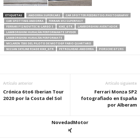
ETIQUETAS
ANDORRA SUPERCARS
CAR SPOTTER PEEDRIITOO.PHOTOGRAPHY
CAR SPOTTING ANDORRA
FERRARI 812 SUPERFAST
FERRARI F12 NOVITEC N-LARGO S
KIKE_GTR
LAMBORGHINI AVENTADOR
LAMBORGHINI HURACÁN PERFORMANTE SPYDER
LAMBORGHINI HURACÁN PERFORMATE
MCLAREN 720S DEL PILOTO DE MOTOGP FABIO QUARTARO
NISSAN SKYLINE R34 DE KIKE_GTR
PETROLHEAD.ANDORRA
PORSCHE GT2 RS
Artículo anterior
Artículo siguiente
Crónica 6to6 Iberian Tour
Ferrari Monza SP2
2020 por la Costa del Sol
fotografiado en España
por Alberam
NovedadMotor