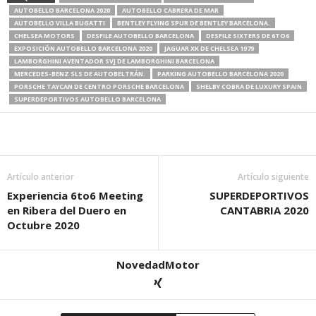
AUTOBELLO BARCELONA 2020
AUTOBELLO CABRERA DE MAR
AUTOBELLO VILLA BUGATTI
BENTLEY FLYING SPUR DE BENTLEY BARCELONA.
CHELSEA MOTORS
DESFILE AUTOBELLO BARCELONA
DESFILE SIXTERS DE 6TO6
EXPOSICIÓN AUTOBELLO BARCELONA 2020
JAGUAR XK DE CHELSEA 1979
LAMBORGHINI AVENTADOR SVJ DE LAMBORGHINI BARCELONA
MERCEDES-BENZ SLS DE AUTOBELTRÁN.
PARKING AUTOBELLO BARCELONA 2020
PORSCHE TAYCAN DE CENTRO PORSCHE BARCELONA
SHELBY COBRA DE LUXURY SPAIN
SUPERDEPORTIVOS AUTOBELLO BARCELONA
Artículo anterior
Artículo siguiente
Experiencia 6to6 Meeting
SUPERDEPORTIVOS
en Ribera del Duero en
CANTABRIA 2020
Octubre 2020
NovedadMotor