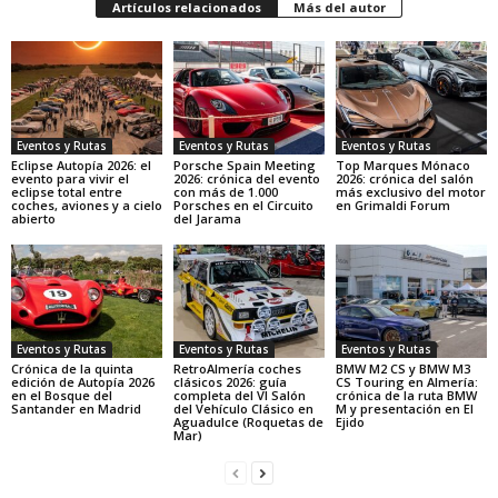
Artículos relacionados
Más del autor
Eventos y Rutas
Eventos y Rutas
Eventos y Rutas
Eclipse Autopía 2026: el
Porsche Spain Meeting
Top Marques Mónaco
evento para vivir el
2026: crónica del evento
2026: crónica del salón
eclipse total entre
con más de 1.000
más exclusivo del motor
coches, aviones y a cielo
Porsches en el Circuito
en Grimaldi Forum
abierto
del Jarama
Eventos y Rutas
Eventos y Rutas
Eventos y Rutas
Crónica de la quinta
RetroAlmería coches
BMW M2 CS y BMW M3
edición de Autopía 2026
clásicos 2026: guía
CS Touring en Almería:
en el Bosque del
completa del VI Salón
crónica de la ruta BMW
Santander en Madrid
del Vehículo Clásico en
M y presentación en El
Aguadulce (Roquetas de
Ejido
Mar)