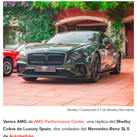
Bentley Continental GT de Bentley Barcelona
Varios AMG
de
AMG Performance Center
, una réplica del
Shelby
Cobra de Luxury Spain
, dos unidades del
Mercedes-Benz SLS
de
Autobeltrán
.