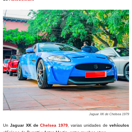
Jaguar XK de Chelsea 1979
Un
Jaguar XK de
Chelsea 1979
, varias unidades de
vehículos