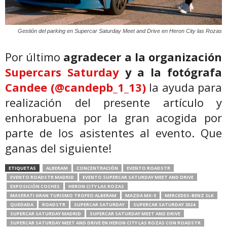
Gestión del parking en Supercar Saturday Meet and Drive en Heron City las Rozas
Por último
agradecer a la organización
Supercars Saturday
y a la
fotógrafa
Candee (@candepb_1_13)
la ayuda para
realización del presente artículo y
enhorabuena por la gran acogida por
parte de los asistentes al evento. Que
ganas del siguiente!
ETIQUETAS
ALBERAM
CONCENTRACIÓN
EVENTO ROADSTR
EVENTO ROADSTR MADRID
EVENTO SUPERCAR SATURDAY MEET AND DRIVE
EXPOSICIÓN COCHES
HERON CITY LAS ROZAS
MASERATI GRAN TURISMO TROFEO ALBERAM
MAZDA MX-5
MERCEDES-BENZ SLK
QUEDADA
ROADSTR
SUPERCAR SATURDAY
SUPERCAR SATURDAY 2024
SUPERCAR SATURDAY MADRID
SUPERCAR SATURDAY MEET AND DRIVE
SUPERCAR SATURDAY MEET AND DRIVE EN HERON CITY LAS ROZAS CON ROADSTR