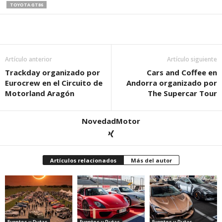
TOYOTA GT86
Artículo anterior
Artículo siguiente
Trackday organizado por
Cars and Coffee en
Eurocrew en el Circuito de
Andorra organizado por
Motorland Aragón
The Supercar Tour
NovedadMotor
Artículos relacionados
Más del autor
Eventos y Rutas
Eventos y Rutas
Eventos y Rutas