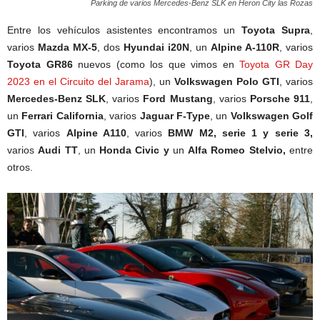
Parking de varios Mercedes-Benz SLK en Heron City las Rozas
Entre los vehículos asistentes encontramos un
Toyota Supra
,
varios
Mazda MX-5
, dos
Hyundai i20N
, un
Alpine A-110R
, varios
Toyota GR86
nuevos (como los que vimos en
Toyota GR Day
2023 en el Circuito del Jarama
), un
Volkswagen Polo GTI
, varios
Mercedes-Benz SLK
, varios
Ford Mustang
, varios
Porsche 911
,
un
Ferrari California
, varios
Jaguar F-Type
, un
Volkswagen Golf
GTI
, varios
Alpine A110
, varios
BMW M2, serie 1 y serie 3,
varios
Audi TT
, un
Honda Civic y
un
Alfa Romeo
Stelvio,
entre
otros.