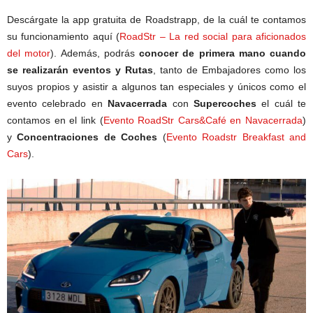
Descárgate la app gratuita de Roadstrapp, de la cuál te contamos
su funcionamiento aquí (
RoadStr – La red social para aficionados
del motor
). Además, podrás
conocer de primera mano cuando
se realizarán eventos y Rutas
, tanto de Embajadores como los
suyos propios y asistir a algunos tan especiales y únicos como el
evento celebrado en
Navacerrada
con
Supercoches
el cuál te
contamos en el link (
Evento RoadStr Cars&Café en Navacerrada
)
y
Concentraciones de Coches
(
Evento Roadstr Breakfast and
Cars
).