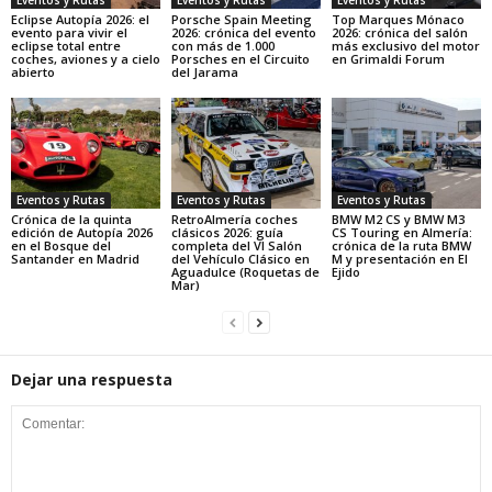
Eclipse Autopía 2026: el
Porsche Spain Meeting
Top Marques Mónaco
evento para vivir el
2026: crónica del evento
2026: crónica del salón
eclipse total entre
con más de 1.000
más exclusivo del motor
coches, aviones y a cielo
Porsches en el Circuito
en Grimaldi Forum
abierto
del Jarama
Eventos y Rutas
Eventos y Rutas
Eventos y Rutas
Crónica de la quinta
RetroAlmería coches
BMW M2 CS y BMW M3
edición de Autopía 2026
clásicos 2026: guía
CS Touring en Almería:
en el Bosque del
completa del VI Salón
crónica de la ruta BMW
Santander en Madrid
del Vehículo Clásico en
M y presentación en El
Aguadulce (Roquetas de
Ejido
Mar)
Dejar una respuesta