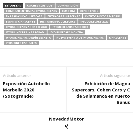
ETIQUETAS
COCHES CLÁSICOS
COMPETICIÓN
COMPRAR ENTRADAS IFYOULIKECARS
CUSTOM
DEPORTIVOS
ENTRADAS IFYOULIKECARS
ENTRADAS RINASCENTE
EVENTO MOTOR MADRID
EVENTO RINASCENTE
HISTÓRIA IFYOULIKECARS
IFYOULIKECARS 2020
IFYOULIKECARS AGOSTO 2020
IFYOULIKECARS FACEBOOK
IFYOULIKECARS INSTAGRAM
IFYOULIKECARS NOVENA
IFYUOILIKECARS JARDÍN SECRETO
NUEVO EVENTO DE IFYOULIKECARS
RINASCENTE
VERSIONES RADICALES
Artículo anterior
Artículo siguiente
Exposición Autobello
Exhibición de Magna
Marbella 2020
Supercars, Cohen Cars y C
(Sotogrande)
de Salamanca en Puerto
Banús
NovedadMotor