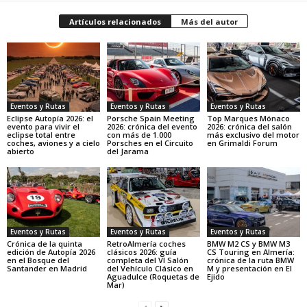
Artículos relacionados
Más del autor
Eventos y Rutas
Eventos y Rutas
Eventos y Rutas
Eclipse Autopía 2026: el
Porsche Spain Meeting
Top Marques Mónaco
evento para vivir el
2026: crónica del evento
2026: crónica del salón
eclipse total entre
con más de 1.000
más exclusivo del motor
coches, aviones y a cielo
Porsches en el Circuito
en Grimaldi Forum
abierto
del Jarama
Eventos y Rutas
Eventos y Rutas
Eventos y Rutas
Crónica de la quinta
RetroAlmería coches
BMW M2 CS y BMW M3
edición de Autopía 2026
clásicos 2026: guía
CS Touring en Almería:
en el Bosque del
completa del VI Salón
crónica de la ruta BMW
Santander en Madrid
del Vehículo Clásico en
M y presentación en El
Aguadulce (Roquetas de
Ejido
Mar)