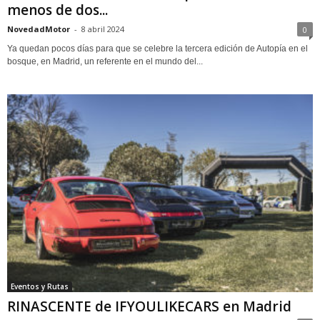
menos de dos...
NovedadMotor
-
8 abril 2024
0
Ya quedan pocos días para que se celebre la tercera edición de Autopía en el
bosque, en Madrid, un referente en el mundo del...
Eventos y Rutas
RINASCENTE de IFYOULIKECARS en Madrid