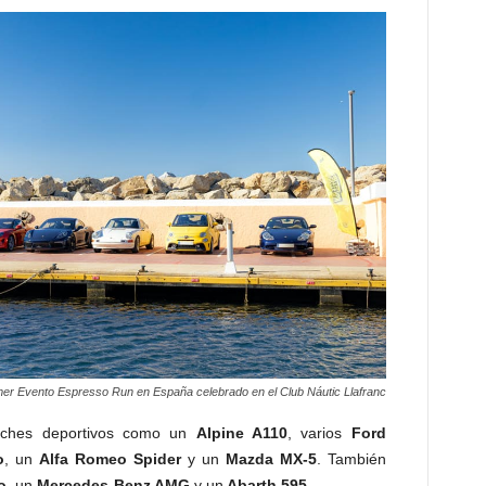
mer Evento Espresso Run en España celebrado en el Club Náutic Llafranc
oches deportivos como un
Alpine A110
, varios
Ford
o
, un
Alfa Romeo Spider
y un
Mazda MX-5
. También
o,
un
Mercedes-Benz AMG
y un
Abarth 595.