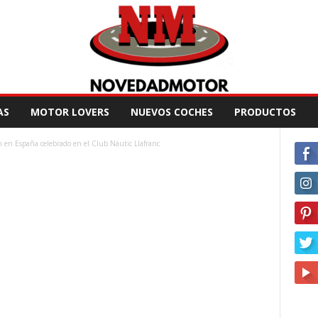
AS
MOTOR LOVERS
NUEVOS COCHES
PRODUCTOS
 en España celebrado en el Club Náutic Llafranc