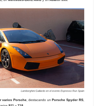
Lamborghini Gallardo en el evento Espresso Run Spain
r varios Porsche
, destacando un
Porsche Spyder RS
,
arios
911
y
718
.