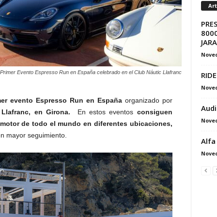
Ar
PRE
8000
JAR
Nove
Primer Evento Espresso Run en España celebrado en el Club Náutic Llafranc
RIDE
Nove
mer evento Espresso Run en España
organizado por
Audi
 Llafranc, en Girona.
En estos eventos
consiguen
Nove
l motor de todo el mundo en diferentes ubicaciones,
en mayor seguimiento.
Alfa
Nove