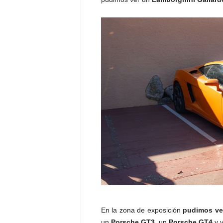
En la zona de exposición
pudimos ve
un
Porsche GT3
, un
Porsche GT4
y v