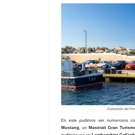
Exposición del Pri
En este pudimos ver numerosos c
Mustang
, un
Maserati Gran Turism
pudimos ver un
Lamborghini Gallard