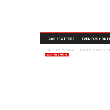
N
CAR SPOTTERS
EVENTOS Y RUT
O
V
Inicio
Eventos y Rutas
Primer Evento Espresso Run
E
EVENTOS Y RUTAS
D
A
D
M
O
T
O
R