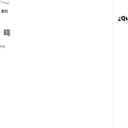
 en
0
ing