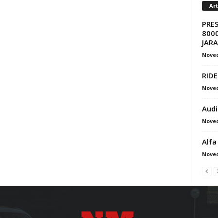
Ar
PRE
8000
JAR
Nove
RIDE
Nove
Audi
Nove
Alfa
Nove