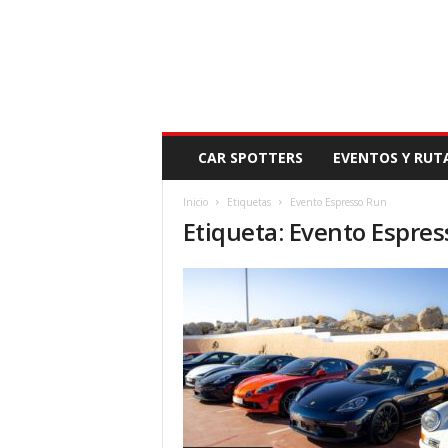
N
CAR SPOTTERS
EVENTOS Y RUT
O
V
Inicio
Etiquetas
Evento Espresso Run
E
Etiqueta: Evento Espre
D
A
D
M
O
T
O
R