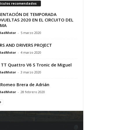
tículos recomendados
SENTACIÓN DE TEMPORADA
VUELTAS 2020 EN EL CIRCUITO DEL
AMA
dadMotor
-
5 marzo 2020
RS AND DRIVERS PROJECT
dadMotor
-
4 marzo 2020
 TT Quattro V6 S Tronic de Miguel
dadMotor
-
3 marzo 2020
 Romeo Brera de Adrián
dadMotor
-
28 febrero 2020