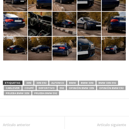
ETIQUETAS
335I
335I E92
ALFONSO
BMW
BMW 335I
BMW 335I E92
CARLOVER
COUPÉ
DEPORTIVO
E92
OPINIÓN BMW 335I
OPINIÓN BMW E92
PRUEBA BMW 335I
PRUEBA BMW E92
Artículo anterior
Artículo siguiente