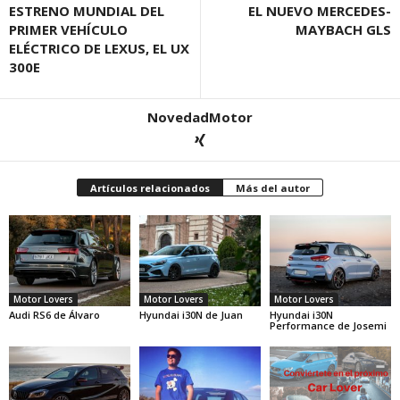
ESTRENO MUNDIAL DEL
EL NUEVO MERCEDES-
PRIMER VEHÍCULO
MAYBACH GLS
ELÉCTRICO DE LEXUS, EL UX
300E
NovedadMotor
Artículos relacionados
Más del autor
Motor Lovers
Motor Lovers
Motor Lovers
Audi RS6 de Álvaro
Hyundai i30N de Juan
Hyundai i30N
Performance de Josemi