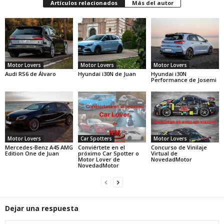
Artículos relacionados
Más del autor
Motor Lovers
Motor Lovers
Motor Lovers
Audi RS6 de Álvaro
Hyundai i30N de Juan
Hyundai i30N
Performance de Josemi
Motor Lovers
Car Spotters
Motor Lovers
Mercedes-Benz A45 AMG
Conviértete en el
Concurso de Vinilaje
Edition One de Juan
próximo Car Spotter o
Virtual de
Motor Lover de
NovedadMotor
NovedadMotor
Dejar una respuesta