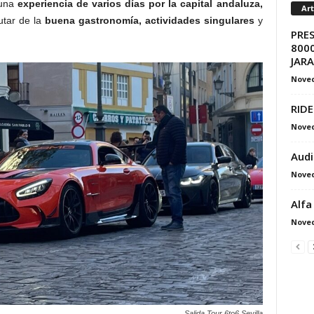
 una
experiencia de varios días por la capital andaluza,
Ar
rutar de la
buena gastronomía, actividades singulares
y
PRE
8000
JAR
Nove
RIDE
Nove
Audi
Nove
Alfa
Nove
Salida Tour 6to6 Sevilla