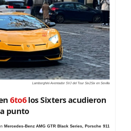
Lamborghini Aventador SVJ del Tour Six2Six en Sevilla
 en
6to6
los Sixters acudieron
 a punto
on
Mercedes-Benz AMG GTR Black Series
, Porsche 911