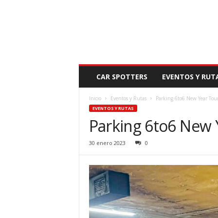
N
CAR SPOTTERS
EVENTOS Y RUT
O
V
Inicio
Eventos y Rutas
Parking 6to6 New Year Tour
E
EVENTOS Y RUTAS
D
Parking 6to6 New Y
A
D
M
30 enero 2023
0
O
T
O
R