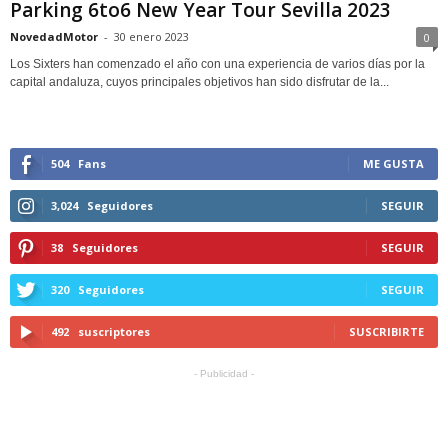
Parking 6to6 New Year Tour Sevilla 2023
NovedadMotor
-
30 enero 2023
0
Los Sixters han comenzado el año con una experiencia de varios días por la
capital andaluza, cuyos principales objetivos han sido disfrutar de la...
504
Fans
ME GUSTA
3,024
Seguidores
SEGUIR
38
Seguidores
SEGUIR
320
Seguidores
SEGUIR
492
suscriptores
SUSCRIBIRTE
- Publicidad -