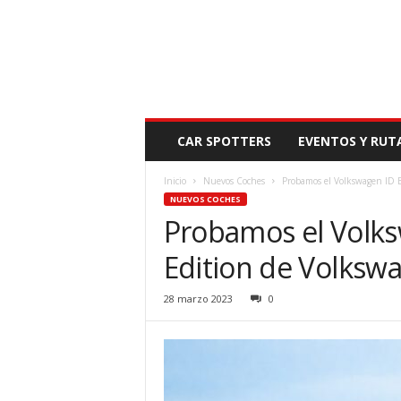
N
CAR SPOTTERS
EVENTOS Y RUT
O
V
Inicio
Nuevos Coches
Probamos el Volkswagen ID B
E
NUEVOS COCHES
D
Probamos el Volks
A
D
Edition de Volksw
M
O
T
28 marzo 2023
0
O
R