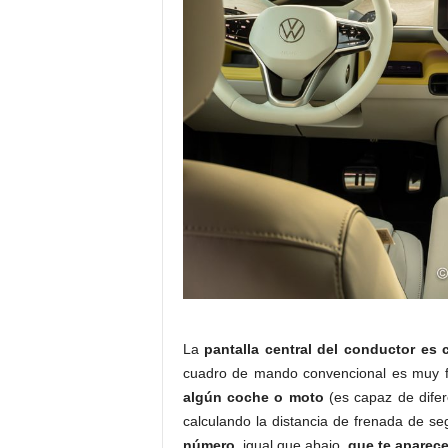
La
pantalla central del conductor es 
cuadro de mando convencional es muy fác
algún coche o moto
(es capaz de difere
calculando la distancia de frenada de se
número,
igual que abajo,
que te aparece