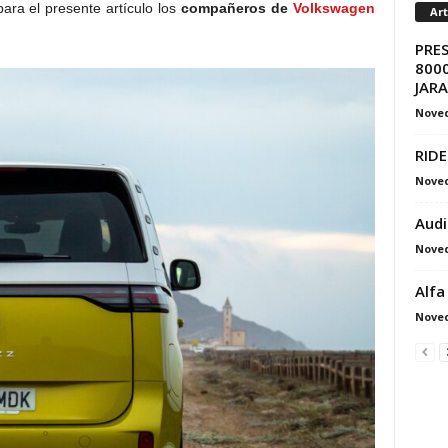
ara el presente artículo los
compañeros de
Volkswagen
Ar
PRE
8000
JAR
Nove
RIDE
Nove
Audi
Nove
Alfa
Nove