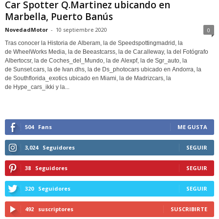
Car Spotter Q.Martinez ubicando en
Marbella, Puerto Banús
NovedadMotor
-
10 septiembre 2020
0
Tras conocer la Historia de Alberam, la de Speedspottingmadrid, la
de WheelWorks Media, la de Beeastcarss, la de Car.alleway, la del Fotógrafo
Albertocsr, la de Coches_del_Mundo, la de Alexpf, la de Sgr_auto, la
de Sunset.cars, la de Ivan.dhs, la de Ds_photocars ubicado en Andorra, la
de Southflorida_exotics ubicado en Miami, la de Madrizcars, la
de Hype_cars_ikki y la...
504
Fans
ME GUSTA
3,024
Seguidores
SEGUIR
38
Seguidores
SEGUIR
320
Seguidores
SEGUIR
492
suscriptores
SUSCRIBIRTE