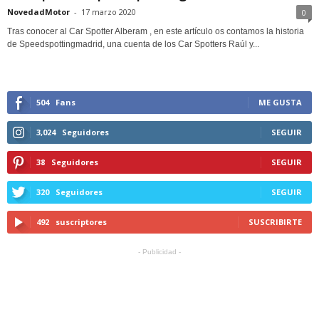
NovedadMotor
-
17 marzo 2020
0
Tras conocer al Car Spotter Alberam , en este artículo os contamos la historia
de Speedspottingmadrid, una cuenta de los Car Spotters Raúl y...
504
Fans
ME GUSTA
3,024
Seguidores
SEGUIR
38
Seguidores
SEGUIR
320
Seguidores
SEGUIR
492
suscriptores
SUSCRIBIRTE
- Publicidad -