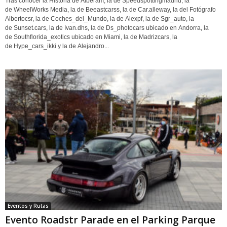
Tras conocer la Historia de Alberam, la de Speedspottingmadrid, la
de WheelWorks Media, la de Beeastcarss, la de Car.alleway, la del Fotógrafo
Albertocsr, la de Coches_del_Mundo, la de Alexpf, la de Sgr_auto, la
de Sunset.cars, la de Ivan.dhs, la de Ds_photocars ubicado en Andorra, la
de Southflorida_exotics ubicado en Miami, la de Madrizcars, la
de Hype_cars_ikki y la de Alejandro...
Eventos y Rutas
Evento Roadstr Parade en el Parking Parque