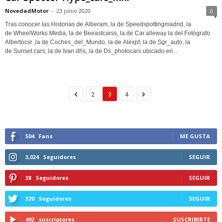
NovedadMotor
-
23 junio 2020
0
Tras conocer las Historias de Alberam, la de Speedspottingmadrid, la
de WheelWorks Media, la de Beeastcarss, la de Car.alleway la del Fotógrafo
Albertocsr ,la de Coches_del_Mundo, la de Alexpf, la de Sgr_auto, la
de Sunset.cars, la de Ivan.dhs, la de Ds_photocars ubicado en...
2
3
4
504
Fans
ME GUSTA
3,024
Seguidores
SEGUIR
38
Seguidores
SEGUIR
320
Seguidores
SEGUIR
492
suscriptores
SUSCRIBIRTE