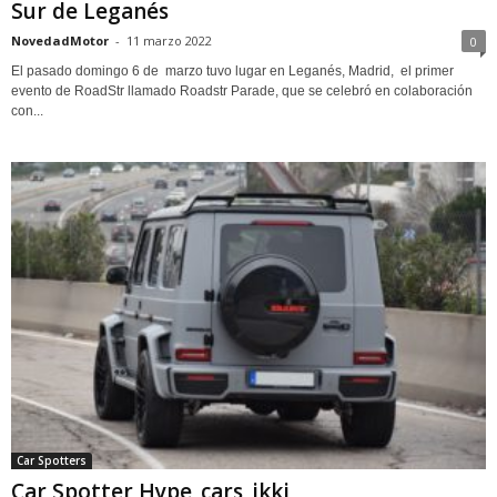
Sur de Leganés
NovedadMotor
-
11 marzo 2022
0
El pasado domingo 6 de marzo tuvo lugar en Leganés, Madrid, el primer
evento de RoadStr llamado Roadstr Parade, que se celebró en colaboración
con...
Car Spotters
Car Spotter Hype_cars_ikki