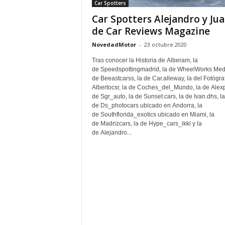
Car Spotters
Car Spotters Alejandro y Ju
de Car Reviews Magazine
NovedadMotor
-
23 octubre 2020
Tras conocer la Historia de Alberam, la
de Speedspottingmadrid, la de WheelWorks Medi
de Beeastcarss, la de Car.alleway, la del Fotógra
Albertocsr, la de Coches_del_Mundo, la de Alexpf
de Sgr_auto, la de Sunset.cars, la de Ivan.dhs, la
de Ds_photocars ubicado en Andorra, la
de Southflorida_exotics ubicado en Miami, la
de Madrizcars, la de Hype_cars_ikki y la
de Alejandro...