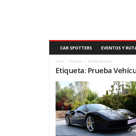
N
CAR SPOTTERS
EVENTOS Y RUT
O
V
Inicio
Etiquetas
Prueba Vehículos
E
Etiqueta: Prueba Vehíc
D
A
D
M
O
T
O
R