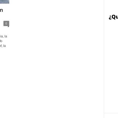
an
0
a, la
fo
, la