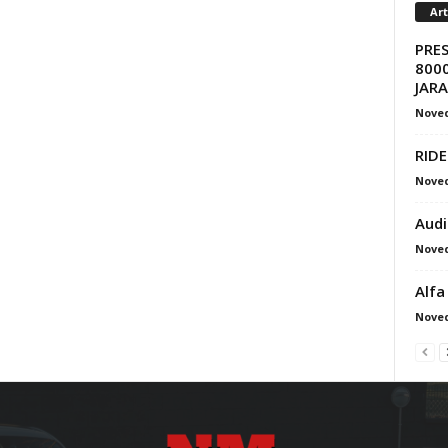
Ar
PRE
8000
JAR
Nove
RIDE
Nove
Audi
Nove
Alfa
Nove