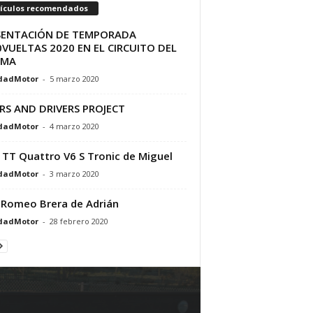
tículos recomendados
SENTACIÓN DE TEMPORADA
VUELTAS 2020 EN EL CIRCUITO DEL
AMA
dadMotor
-
5 marzo 2020
RS AND DRIVERS PROJECT
dadMotor
-
4 marzo 2020
 TT Quattro V6 S Tronic de Miguel
dadMotor
-
3 marzo 2020
 Romeo Brera de Adrián
dadMotor
-
28 febrero 2020