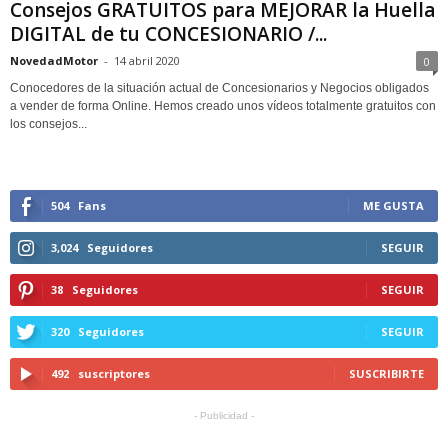
Consejos GRATUITOS para MEJORAR la Huella
DIGITAL de tu CONCESIONARIO /...
NovedadMotor
-
14 abril 2020
0
Conocedores de la situación actual de Concesionarios y Negocios obligados
a vender de forma Online. Hemos creado unos vídeos totalmente gratuitos con
los consejos...
504
Fans
ME GUSTA
3,024
Seguidores
SEGUIR
38
Seguidores
SEGUIR
320
Seguidores
SEGUIR
492
suscriptores
SUSCRIBIRTE
- Publicidad -