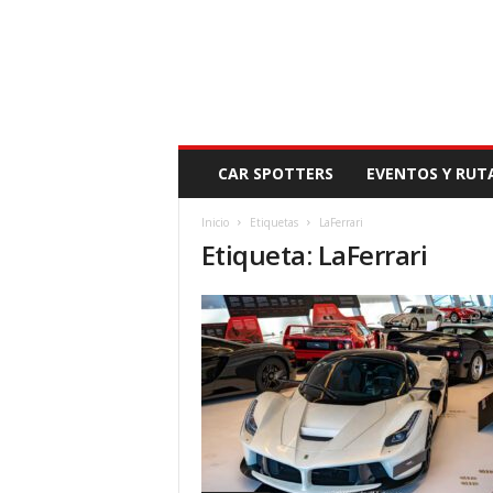
N
CAR SPOTTERS
EVENTOS Y RUT
O
V
Inicio
Etiquetas
LaFerrari
E
Etiqueta: LaFerrari
D
A
D
M
O
T
O
R