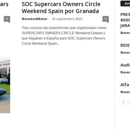
ars
SOC Supercars Owners Circle
Ar
Weekend Spain por Granada
PRE
0
NovedadMotor
-
10 septiembre 2023
0
8000
JAR
Tras conocer las experiencias que organizaban como
Nove
SUPERCARS OWNERS CIRCLE Weekend Gstaad y
que llegaban a España para SOC Supercars Owners
Circle Weekend Spain...
RIDE
Nove
Audi
Nove
Alfa
Nove