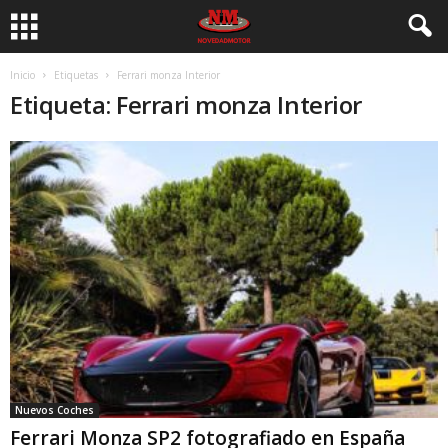
Inicio
Etiquetas
Ferrari monza Interior
Etiqueta: Ferrari monza Interior
Nuevos Coches
Ferrari Monza SP2 fotografiado en España