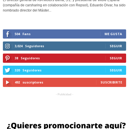
El director general de KIA Motors Iberia, S.L. y presidente de Wible España
(compañía de carsharing en colaboración con Repsol), Eduardo Divar, ha sido
nombrado director del Máster...
504
Fans
ME GUSTA
3,024
Seguidores
SEGUIR
38
Seguidores
SEGUIR
320
Seguidores
SEGUIR
492
suscriptores
SUSCRIBIRTE
- Publicidad -