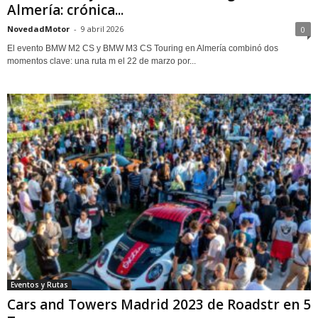
Almería: crónica...
NovedadMotor
-
9 abril 2026
0
El evento BMW M2 CS y BMW M3 CS Touring en Almería combinó dos
momentos clave: una ruta m el 22 de marzo por...
Eventos y Rutas
Cars and Towers Madrid 2023 de Roadstr en 5