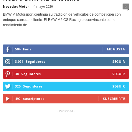
NovedadMotor
-
4 mayo 2020
0
BMW M Motorsport continúa su tradición de vehículos de competición con
enfoque carreras-cliente. El BMW M2 CS Racing es convincente con un
rendimiento de...
504
Fans
ME GUSTA
3,024
Seguidores
SEGUIR
38
Seguidores
SEGUIR
320
Seguidores
SEGUIR
492
suscriptores
SUSCRIBIRTE
- Publicidad -