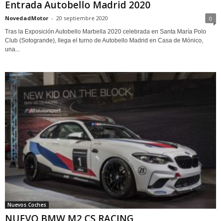
Entrada Autobello Madrid 2020
NovedadMotor
-
20 septiembre 2020
0
Tras la Exposición Autobello Marbella 2020 celebrada en Santa María Polo
Club (Sotogrande), llega el turno de Autobello Madrid en Casa de Mónico,
una...
Nuevos Coches
NUEVO BMW M2 CS RACING