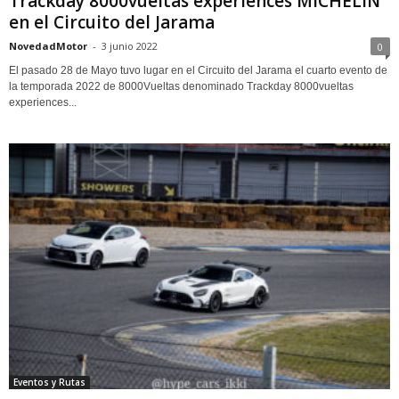
Trackday 8000vueltas experiences MICHELIN
en el Circuito del Jarama
NovedadMotor
-
3 junio 2022
0
El pasado 28 de Mayo tuvo lugar en el Circuito del Jarama el cuarto evento de
la temporada 2022 de 8000Vueltas denominado Trackday 8000vueltas
experiences...
Eventos y Rutas