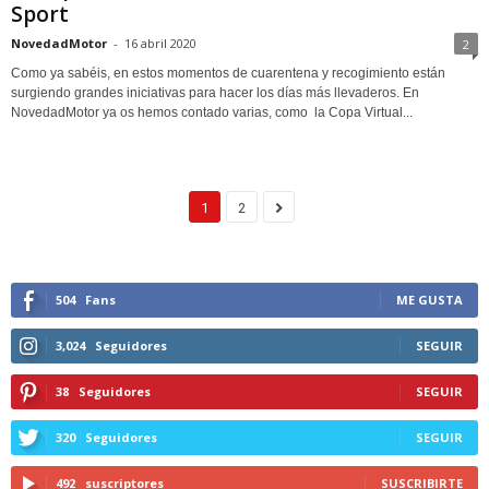
Sport
NovedadMotor
-
16 abril 2020
2
Como ya sabéis, en estos momentos de cuarentena y recogimiento están
surgiendo grandes iniciativas para hacer los días más llevaderos. En
NovedadMotor ya os hemos contado varias, como la Copa Virtual...
1
2
504
Fans
ME GUSTA
3,024
Seguidores
SEGUIR
38
Seguidores
SEGUIR
320
Seguidores
SEGUIR
492
suscriptores
SUSCRIBIRTE