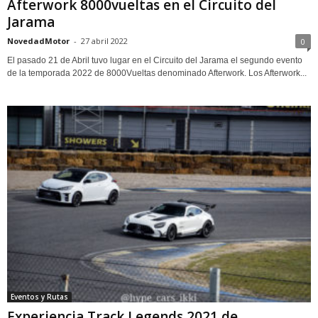
Afterwork 8000vueltas en el Circuito del
Jarama
NovedadMotor
-
27 abril 2022
0
El pasado 21 de Abril tuvo lugar en el Circuito del Jarama el segundo evento
de la temporada 2022 de 8000Vueltas denominado Afterwork. Los Afterwork...
Eventos y Rutas
Experiencia Track Legends 2021 de