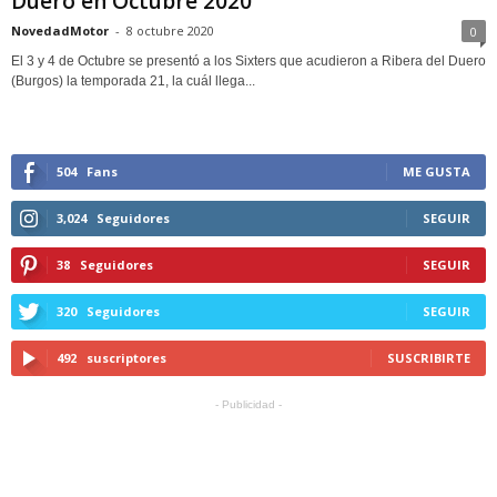
Duero en Octubre 2020
NovedadMotor
-
8 octubre 2020
0
El 3 y 4 de Octubre se presentó a los Sixters que acudieron a Ribera del Duero
(Burgos) la temporada 21, la cuál llega...
504
Fans
ME GUSTA
3,024
Seguidores
SEGUIR
38
Seguidores
SEGUIR
320
Seguidores
SEGUIR
492
suscriptores
SUSCRIBIRTE
- Publicidad -