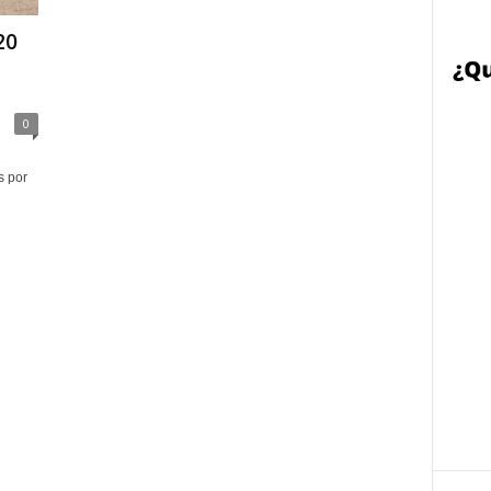
20
0
s por