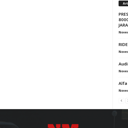
Ar
PRE
8000
JAR
Nove
RIDE
Nove
Audi
Nove
Alfa
Nove