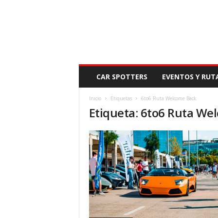
N
CAR SPOTTERS
EVENTOS Y RUT
O
V
Inicio
Etiquetas
6to6 Ruta Welcome Back
E
Etiqueta: 6to6 Ruta We
D
A
D
M
O
T
O
R