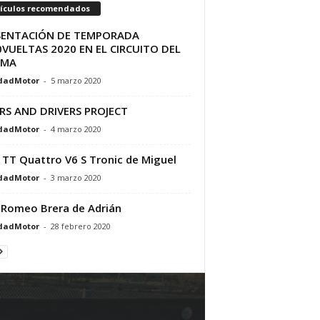
tículos recomendados
SENTACIÓN DE TEMPORADA
VUELTAS 2020 EN EL CIRCUITO DEL
AMA
dadMotor
-
5 marzo 2020
RS AND DRIVERS PROJECT
dadMotor
-
4 marzo 2020
 TT Quattro V6 S Tronic de Miguel
dadMotor
-
3 marzo 2020
 Romeo Brera de Adrián
dadMotor
-
28 febrero 2020