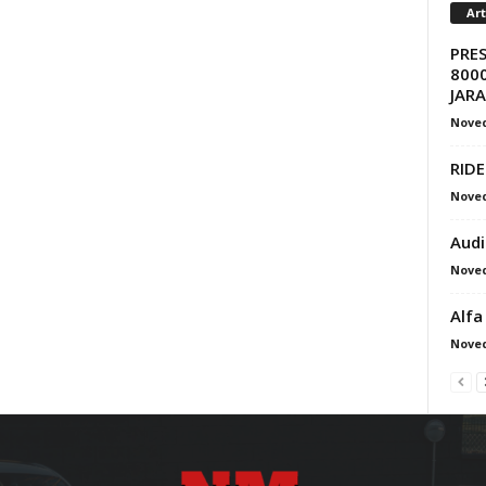
Ar
PRE
8000
JAR
Nove
RIDE
Nove
Audi
Nove
Alfa
Nove