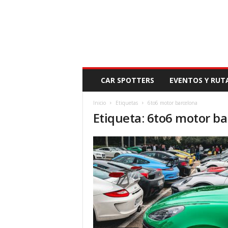
N
CAR SPOTTERS
EVENTOS Y RUT
O
V
Inicio
Etiquetas
6to6 motor barcelona
E
Etiqueta: 6to6 motor b
D
A
D
M
O
T
O
R