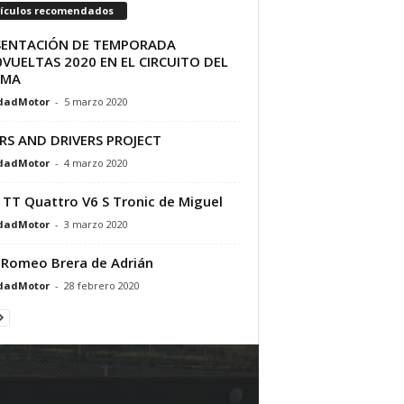
tículos recomendados
SENTACIÓN DE TEMPORADA
VUELTAS 2020 EN EL CIRCUITO DEL
AMA
dadMotor
-
5 marzo 2020
RS AND DRIVERS PROJECT
dadMotor
-
4 marzo 2020
 TT Quattro V6 S Tronic de Miguel
dadMotor
-
3 marzo 2020
 Romeo Brera de Adrián
dadMotor
-
28 febrero 2020