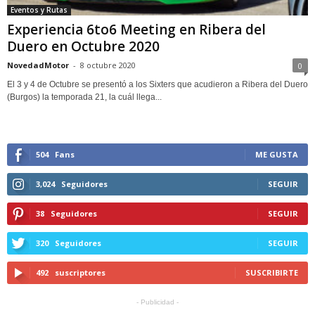
Eventos y Rutas
Experiencia 6to6 Meeting en Ribera del
Duero en Octubre 2020
NovedadMotor
-
8 octubre 2020
0
El 3 y 4 de Octubre se presentó a los Sixters que acudieron a Ribera del Duero
(Burgos) la temporada 21, la cuál llega...
504
Fans
ME GUSTA
3,024
Seguidores
SEGUIR
38
Seguidores
SEGUIR
320
Seguidores
SEGUIR
492
suscriptores
SUSCRIBIRTE
- Publicidad -