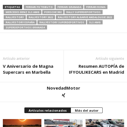
ETIQUETAS
FERRARI F8 TRIBUTO
FERRARI GRANADA
FERRARI ROMA
MERCEDES BENZ SLS AMG
PORSCHE 992
RALLY SUPERDEPORTIVOS
RALLYESTORY
RALLYESTORY 2022
RALLYESTORY ALGARVE ANDALOUSIE 2022
RALLYESTORY ESPAÑA
RALLYESTORY SUPERDEPORTIVOS
SLS AMG
SUPERDEPORTIVOS GRANADA
Artículo anterior
Artículo siguiente
V Aniversario de Magna
Resumen AUTOPÍA de
Supercars en Marbella
IFYOULIKECARS en Madrid
NovedadMotor
Artículos relacionados
Más del autor