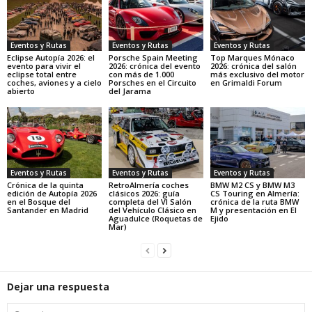
Eventos y Rutas
Eventos y Rutas
Eventos y Rutas
Eclipse Autopía 2026: el
Porsche Spain Meeting
Top Marques Mónaco
evento para vivir el
2026: crónica del evento
2026: crónica del salón
eclipse total entre
con más de 1.000
más exclusivo del motor
coches, aviones y a cielo
Porsches en el Circuito
en Grimaldi Forum
abierto
del Jarama
Eventos y Rutas
Eventos y Rutas
Eventos y Rutas
Crónica de la quinta
RetroAlmería coches
BMW M2 CS y BMW M3
edición de Autopía 2026
clásicos 2026: guía
CS Touring en Almería:
en el Bosque del
completa del VI Salón
crónica de la ruta BMW
Santander en Madrid
del Vehículo Clásico en
M y presentación en El
Aguadulce (Roquetas de
Ejido
Mar)
Dejar una respuesta