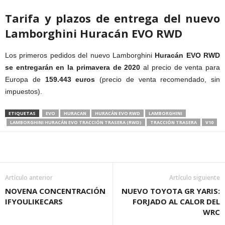
Tarifa y plazos de entrega del nuevo
Lamborghini Huracán EVO RWD
Los primeros pedidos del nuevo Lamborghini
Huracán EVO RWD
se entregarán en la primavera de 2020
al precio de venta para
Europa de
159.443 euros
(precio de venta recomendado, sin
impuestos).
ETIQUETAS
EVO
HURACAN
HURACÁN EVO RWD
LAMBORGHINI
LAMBORGHINI HURACÁN EVO TRACCIÓN TRASERA (RWD)
TRACCIÓN TRASERA
V10
Artículo anterior
Artículo siguiente
NOVENA CONCENTRACIÓN
NUEVO TOYOTA GR YARIS:
IFYOULIKECARS
FORJADO AL CALOR DEL
WRC