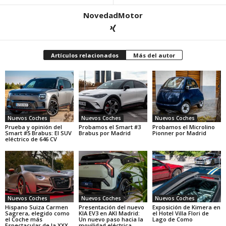
NovedadMotor
Artículos relacionados
Más del autor
Nuevos Coches
Nuevos Coches
Nuevos Coches
Prueba y opinión del
Probamos el Smart #3
Probamos el Microlino
Smart #5 Brabus: El SUV
Brabus por Madrid
Pionner por Madrid
eléctrico de 646 CV
Nuevos Coches
Nuevos Coches
Nuevos Coches
Hispano Suiza Carmen
Presentación del nuevo
Exposición de Kimera en
Sagrera, elegido como
KIA EV3 en AKI Madrid:
el Hotel Villa Flori de
el Coche más
Un nuevo paso hacia la
Lago de Como
Espectacular de la XXX
movilidad eléctrica