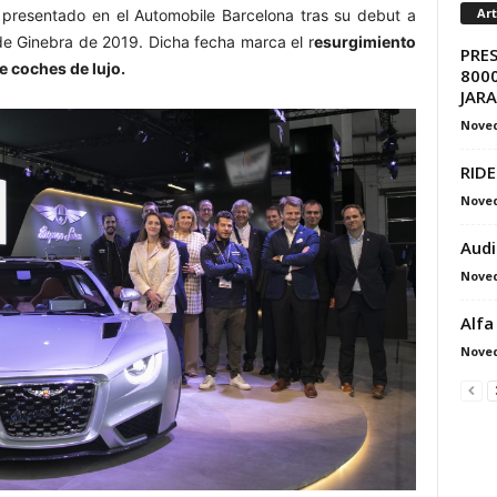
Ar
 presentado en el Automobile Barcelona t
ras su debut a
 de Ginebra de 2019. Dicha fecha marca el r
esurgimiento
PRE
 coches de lujo.
8000
JAR
Nove
RIDE
Nove
Audi
Nove
Alfa
Nove