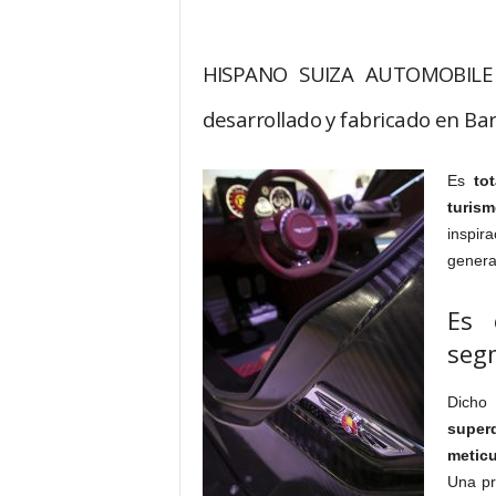
HISPANO SUIZA AUTOMOBILE 
desarrollado y fabricado en Ba
Es
to
turism
inspir
genera
Es 
segm
Dich
super
metic
Una pr