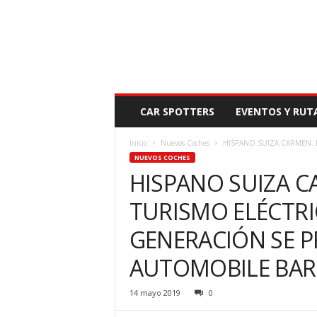
N
CAR SPOTTERS
EVENTOS Y RUT
O
V
Inicio
Nuevos Coches
HISPANO SUIZA CARMEN: 
E
NUEVOS COCHES
D
HISPANO SUIZA C
A
D
TURISMO ELÉCTRI
M
O
GENERACIÓN SE P
T
O
AUTOMOBILE BA
R
14 mayo 2019
0