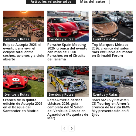
Artículos relacionados
Más del autor
Eventos y Rutas
Eventos y Rutas
Eventos y Rutas
Eclipse Autopía 2026: el
Porsche Spain Meeting
Top Marques Mónaco
evento para vivir el
2026: crónica del evento
2026: crónica del salón
eclipse total entre
con más de 1.000
más exclusivo del motor
coches, aviones y a cielo
Porsches en el Circuito
en Grimaldi Forum
abierto
del Jarama
Eventos y Rutas
Eventos y Rutas
Eventos y Rutas
Crónica de la quinta
RetroAlmería coches
BMW M2 CS y BMW M3
edición de Autopía 2026
clásicos 2026: guía
CS Touring en Almería:
en el Bosque del
completa del VI Salón
crónica de la ruta BMW
Santander en Madrid
del Vehículo Clásico en
M y presentación en El
Aguadulce (Roquetas de
Ejido
Mar)