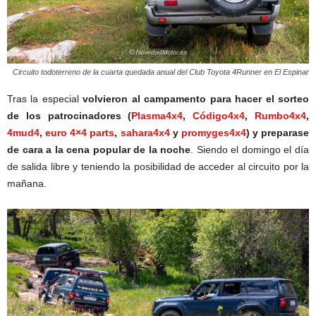
Circuito todoterreno de la cuarta quedada anual del Club Toyota 4Runner en El Espinar
Tras la especial
volvieron al campamento para hacer el sorteo
de los patrocinadores (
Plasma4x4
,
Código4x4
,
Rumbo4x4
,
4mud4
,
euro 4×4 parts
,
sahara4x4
y
promyges4x4
) y preparase
de cara a la cena popular de la noche
. Siendo el domingo el día
de salida libre y teniendo la posibilidad de acceder al circuito por la
mañana.