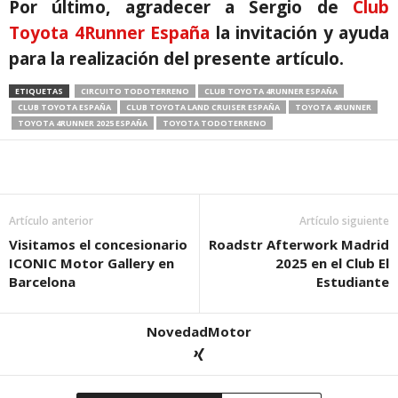
Por último, agradecer a Sergio de
Club
Toyota 4Runner España
la invitación y ayuda
para la realización del presente artículo.
ETIQUETAS
CIRCUITO TODOTERRENO
CLUB TOYOTA 4RUNNER ESPAÑA
CLUB TOYOTA ESPAÑA
CLUB TOYOTA LAND CRUISER ESPAÑA
TOYOTA 4RUNNER
TOYOTA 4RUNNER 2025 ESPAÑA
TOYOTA TODOTERRENO
Artículo anterior
Artículo siguiente
Visitamos el concesionario
Roadstr Afterwork Madrid
ICONIC Motor Gallery en
2025 en el Club El
Barcelona
Estudiante
NovedadMotor