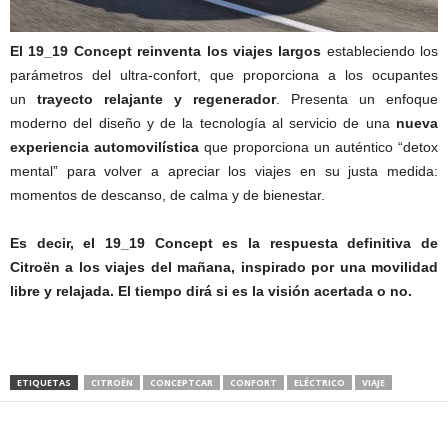
El 19_19 Concept reinventa los viajes largos
estableciendo los
parámetros del ultra-confort, que proporciona a los ocupantes
un
trayecto relajante y regenerador
. Presenta un enfoque
moderno del diseño y de la tecnología al servicio de una
nueva
experiencia automovilística
que proporciona un auténtico “detox
mental” para volver a apreciar los viajes en su justa medida:
momentos de descanso, de calma y de bienestar.
Es decir, el 19_19 Concept es la respuesta definitiva de
Citroën a los viajes del mañana, inspirado por una movilidad
libre y relajada. El tiempo dirá si es la visión acertada o no.
ETIQUETAS
CITROËN
CONCEPTCAR
CONFORT
ELÉCTRICO
VIAJE