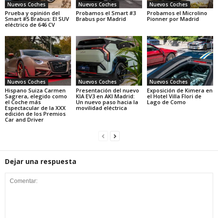
Nuevos Coches
Nuevos Coches
Nuevos Coches
Prueba y opinión del
Probamos el Smart #3
Probamos el Microlino
Smart #5 Brabus: El SUV
Brabus por Madrid
Pionner por Madrid
eléctrico de 646 CV
Nuevos Coches
Nuevos Coches
Nuevos Coches
Hispano Suiza Carmen
Presentación del nuevo
Exposición de Kimera en
Sagrera, elegido como
KIA EV3 en AKI Madrid:
el Hotel Villa Flori de
el Coche más
Un nuevo paso hacia la
Lago de Como
Espectacular de la XXX
movilidad eléctrica
edición de los Premios
Car and Driver
Dejar una respuesta