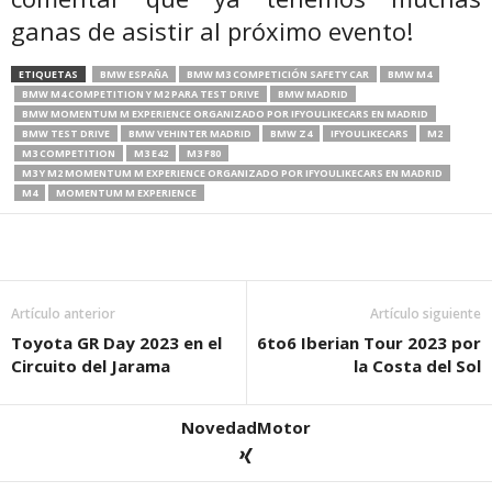
ganas de asistir al próximo evento!
ETIQUETAS
BMW ESPAÑA
BMW M3 COMPETICIÓN SAFETY CAR
BMW M4
BMW M4 COMPETITION Y M2 PARA TEST DRIVE
BMW MADRID
BMW MOMENTUM M EXPERIENCE ORGANIZADO POR IFYOULIKECARS EN MADRID
BMW TEST DRIVE
BMW VEHINTER MADRID
BMW Z4
IFYOULIKECARS
M2
M3 COMPETITION
M3 E42
M3 F80
M3 Y M2 MOMENTUM M EXPERIENCE ORGANIZADO POR IFYOULIKECARS EN MADRID
M4
MOMENTUM M EXPERIENCE
Artículo anterior
Artículo siguiente
Toyota GR Day 2023 en el
6to6 Iberian Tour 2023 por
Circuito del Jarama
la Costa del Sol
NovedadMotor