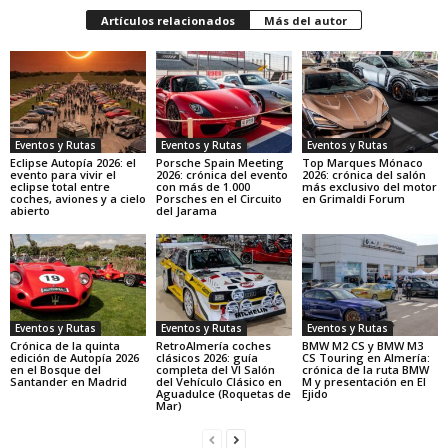
Artículos relacionados
Más del autor
Eventos y Rutas
Eventos y Rutas
Eventos y Rutas
Eclipse Autopía 2026: el
Porsche Spain Meeting
Top Marques Mónaco
evento para vivir el
2026: crónica del evento
2026: crónica del salón
eclipse total entre
con más de 1.000
más exclusivo del motor
coches, aviones y a cielo
Porsches en el Circuito
en Grimaldi Forum
abierto
del Jarama
Eventos y Rutas
Eventos y Rutas
Eventos y Rutas
Crónica de la quinta
RetroAlmería coches
BMW M2 CS y BMW M3
edición de Autopía 2026
clásicos 2026: guía
CS Touring en Almería:
en el Bosque del
completa del VI Salón
crónica de la ruta BMW
Santander en Madrid
del Vehículo Clásico en
M y presentación en El
Aguadulce (Roquetas de
Ejido
Mar)