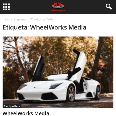
Inicio
Etiquetas
WheelWorks Media
Etiqueta: WheelWorks Media
Car Spotters
WheelWorks Media