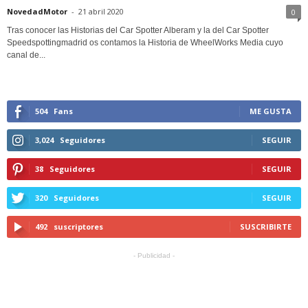
NovedadMotor
-
21 abril 2020
0
Tras conocer las Historias del Car Spotter Alberam y la del Car Spotter
Speedspottingmadrid os contamos la Historia de WheelWorks Media cuyo
canal de...
504
Fans
ME GUSTA
3,024
Seguidores
SEGUIR
38
Seguidores
SEGUIR
320
Seguidores
SEGUIR
492
suscriptores
SUSCRIBIRTE
- Publicidad -