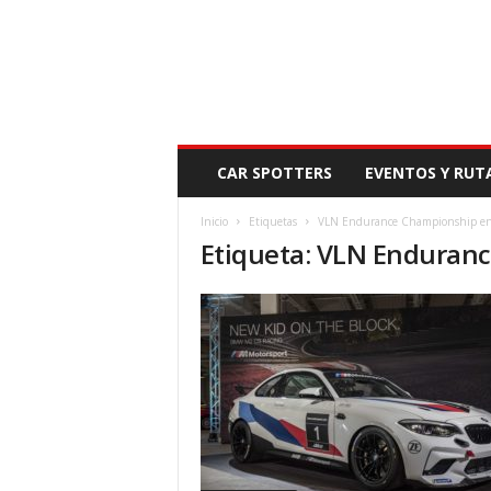
N
CAR SPOTTERS
EVENTOS Y RUT
O
V
Inicio
Etiquetas
VLN Endurance Championship en
E
Etiqueta: VLN Enduran
D
A
D
M
O
T
O
R