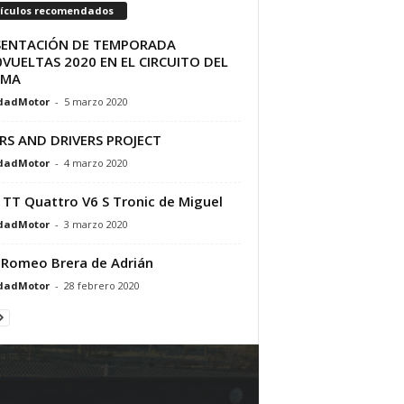
tículos recomendados
SENTACIÓN DE TEMPORADA
VUELTAS 2020 EN EL CIRCUITO DEL
AMA
dadMotor
-
5 marzo 2020
RS AND DRIVERS PROJECT
dadMotor
-
4 marzo 2020
 TT Quattro V6 S Tronic de Miguel
dadMotor
-
3 marzo 2020
 Romeo Brera de Adrián
dadMotor
-
28 febrero 2020