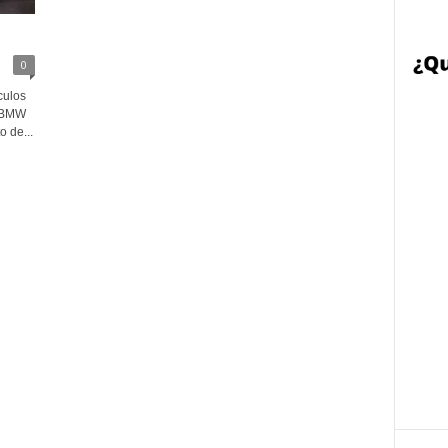
0
culos
l BMW
 de...