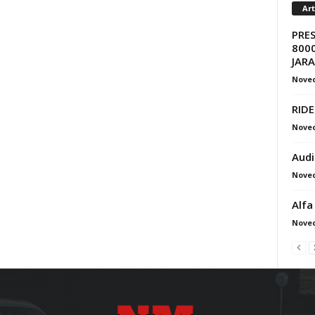
Ar
PRE
8000
JAR
Nove
RIDE
Nove
Audi
Nove
Alfa
Nove