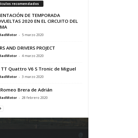
tículos recomendados
SENTACIÓN DE TEMPORADA
VUELTAS 2020 EN EL CIRCUITO DEL
AMA
dadMotor
-
5 marzo 2020
RS AND DRIVERS PROJECT
dadMotor
-
4 marzo 2020
 TT Quattro V6 S Tronic de Miguel
dadMotor
-
3 marzo 2020
 Romeo Brera de Adrián
dadMotor
-
28 febrero 2020