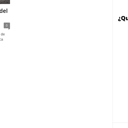
del
0
 de
ca