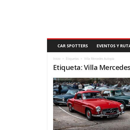
N
CAR SPOTTERS
EVENTOS Y RUT
O
V
Inicio
Etiquetas
Villa Mercedes Autopía
E
Etiqueta: Villa Mercede
D
A
D
M
O
T
O
R