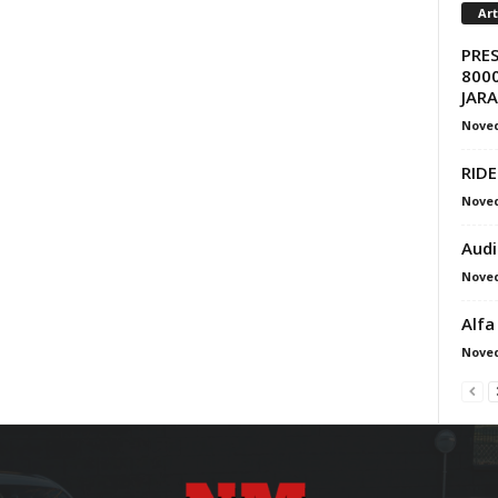
Ar
PRE
8000
JAR
Nove
RIDE
Nove
Audi
Nove
Alfa
Nove