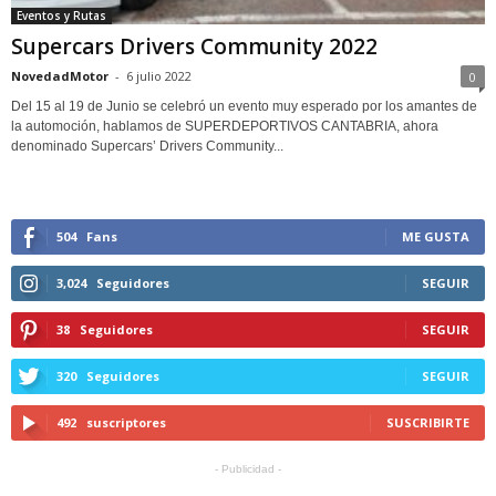
Eventos y Rutas
Supercars Drivers Community 2022
NovedadMotor
-
6 julio 2022
0
Del 15 al 19 de Junio se celebró un evento muy esperado por los amantes de
la automoción, hablamos de SUPERDEPORTIVOS CANTABRIA, ahora
denominado Supercars’ Drivers Community...
504
Fans
ME GUSTA
3,024
Seguidores
SEGUIR
38
Seguidores
SEGUIR
320
Seguidores
SEGUIR
492
suscriptores
SUSCRIBIRTE
- Publicidad -