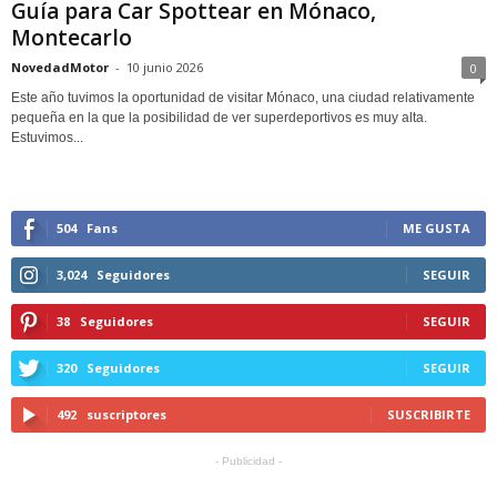
Guía para Car Spottear en Mónaco,
Montecarlo
NovedadMotor
-
10 junio 2026
0
Este año tuvimos la oportunidad de visitar Mónaco, una ciudad relativamente
pequeña en la que la posibilidad de ver superdeportivos es muy alta.
Estuvimos...
504
Fans
ME GUSTA
3,024
Seguidores
SEGUIR
38
Seguidores
SEGUIR
320
Seguidores
SEGUIR
492
suscriptores
SUSCRIBIRTE
- Publicidad -