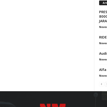
Ar
PRE
8000
JAR
Nove
RIDE
Nove
Audi
Nove
Alfa
Nove