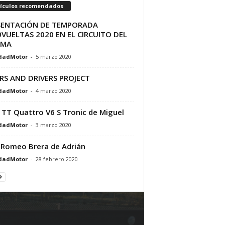
tículos recomendados
SENTACIÓN DE TEMPORADA
VUELTAS 2020 EN EL CIRCUITO DEL
AMA
dadMotor
-
5 marzo 2020
RS AND DRIVERS PROJECT
dadMotor
-
4 marzo 2020
 TT Quattro V6 S Tronic de Miguel
dadMotor
-
3 marzo 2020
 Romeo Brera de Adrián
dadMotor
-
28 febrero 2020