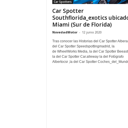
Car Spotters
Car Spotter
Southflorida_exotics ubicad
Miami (Sur de Florida)
NovedadMotor
-
12 junio 2020
Tras conocer las Historias del Car Spotter Albera
del Car Spotter Speedspottingmadrid, la
de WheelWorks Media, la del Car Spotter Beeast
la del Car Spotter Car.alleway la del Fotógrafo
Albertocsr ,la del Car Spotter Coches_del_Mundo,