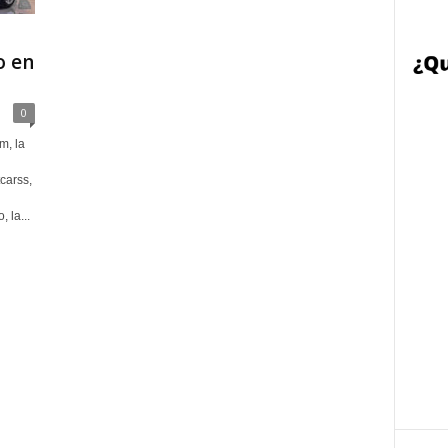
o en
0
m, la
carss,
 la...