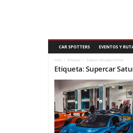
N
CAR SPOTTERS
EVENTOS Y RUT
O
V
Inicio
Etiquetas
Supercar Saturday’s Florida
E
Etiqueta: Supercar Satu
D
A
D
M
O
T
O
R