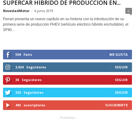
SUPERCAR HÍBRIDO DE PRODUCCIÓN EN...
NovedadMotor
-
6 junio 2019
0
Ferrari presenta un nuevo capítulo en su historia con la introducción de su
primera serie de producción PHEV (vehículo eléctrico híbrido enchufable), el
SF90...
504
Fans
ME GUSTA
3,024
Seguidores
SEGUIR
38
Seguidores
SEGUIR
320
Seguidores
SEGUIR
492
suscriptores
SUSCRIBIRTE
- Publicidad -