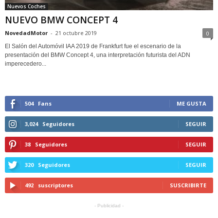
Nuevos Coches
NUEVO BMW CONCEPT 4
NovedadMotor
-
21 octubre 2019
0
El Salón del Automóvil IAA 2019 de Frankfurt fue el escenario de la
presentación del BMW Concept 4, una interpretación futurista del ADN
imperecedero...
504
Fans
ME GUSTA
3,024
Seguidores
SEGUIR
38
Seguidores
SEGUIR
320
Seguidores
SEGUIR
492
suscriptores
SUSCRIBIRTE
- Publicidad -