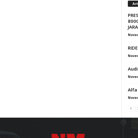
Ar
PRE
8000
JAR
Nove
RIDE
Nove
Audi
Nove
Alfa
Nove