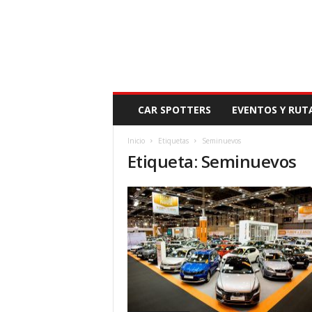
N
CAR SPOTTERS
EVENTOS Y RUT
O
V
Inicio
Etiquetas
Seminuevos
E
Etiqueta: Seminuevos
D
A
D
M
O
T
O
R