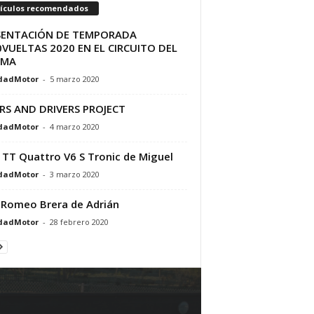
tículos recomendados
SENTACIÓN DE TEMPORADA
VUELTAS 2020 EN EL CIRCUITO DEL
AMA
dadMotor
-
5 marzo 2020
RS AND DRIVERS PROJECT
dadMotor
-
4 marzo 2020
 TT Quattro V6 S Tronic de Miguel
dadMotor
-
3 marzo 2020
 Romeo Brera de Adrián
dadMotor
-
28 febrero 2020