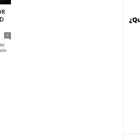
OR
ID
0
del
alón