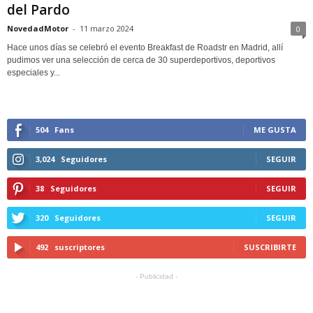
del Pardo
NovedadMotor
-
11 marzo 2024
0
Hace unos días se celebró el evento Breakfast de Roadstr en Madrid, allí
pudimos ver una selección de cerca de 30 superdeportivos, deportivos
especiales y...
504
Fans
ME GUSTA
3,024
Seguidores
SEGUIR
38
Seguidores
SEGUIR
320
Seguidores
SEGUIR
492
suscriptores
SUSCRIBIRTE
- Publicidad -